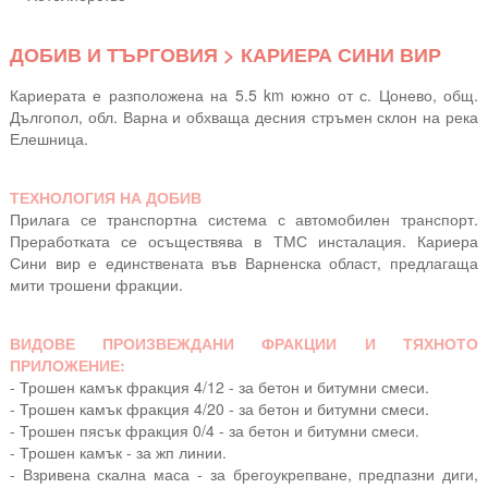
ДОБИВ И ТЪРГОВИЯ > КАРИЕРА СИНИ ВИР
Кариерата е разположена на 5.5 km южно от с. Цонево, общ.
Дългопол, обл. Варна и обхваща десния стръмен склон на река
Елешница.
ТЕХНОЛОГИЯ НА ДОБИВ
Прилага се транспортна система с автомобилен транспорт.
Преработката се осъществява в ТМС инсталация. Кариера
Сини вир е единствената във Варненска област, предлагаща
мити трошени фракции.
ВИДОВЕ ПРОИЗВЕЖДАНИ ФРАКЦИИ И ТЯХНОТО
ПРИЛОЖЕНИЕ:
- Трошен камък фракция 4/12 - за бетон и битумни смеси.
- Трошен камък фракция 4/20 - за бетон и битумни смеси.
- Трошен пясък фракция 0/4 - за бетон и битумни смеси.
- Трошен камък - за жп линии.
- Взривена скална маса - за брегоукрепване, предпазни диги,