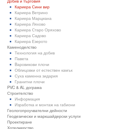
Добив и търговия
Кариера Сини вир
Кариера Ветрино
Кариера Марциана
Кариера Ляхово
Кариера Старо Оряхово
Кариера Садово
Кариера Езерото
Каменоделство
Технология на добив
Павета
Bаровикови плочи
Облицовки от естествен камък
Суха каменна зидария
Гранитни плочи
PVC & AL дограма
Строителство
Информация
Изработка и монтаж на габиони
Геологопроучвателни дейности
Геодезически и маркшайдерски услуги
Проектиране
Хотелиерство